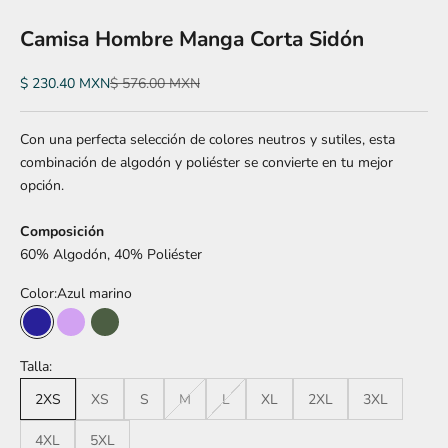
Camisa Hombre Manga Corta Sidón
Precio de oferta
Precio normal
$ 230.40 MXN
$ 576.00 MXN
Con una perfecta selección de colores neutros y sutiles, esta
combinación de algodón y poliéster se convierte en tu mejor
opción.
Composición
60% Algodón, 40% Poliéster
Color:
Azul marino
Azul marino
Morado
Verde militar
Talla:
2XS
XS
S
M
L
XL
2XL
3XL
4XL
5XL